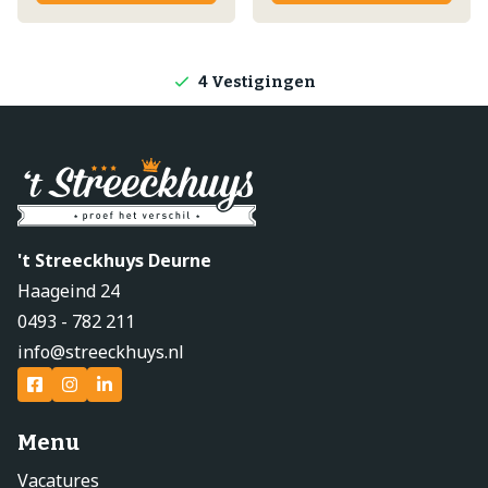
Lokale producten
Producten direct van de boerderij
4 Vestigingen
't Streeckhuys Deurne
Haageind 24
0493 - 782 211
info@streeckhuys.nl
Menu
Vacatures