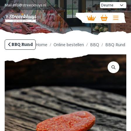
Mail
info@streeckhuys.nl
Vandaag gesloten
Home
Online bestellen
BBQ
BBQ Rund
BBQ Rund