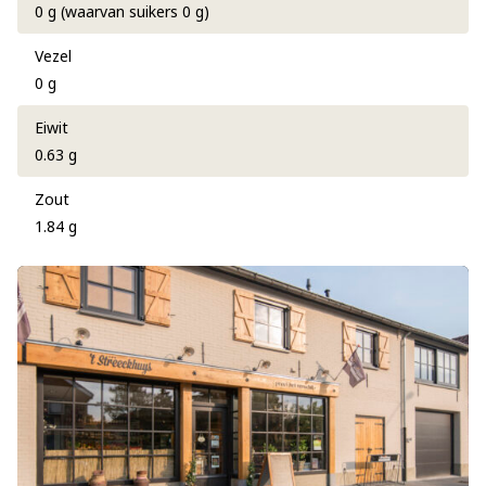
0 g (waarvan suikers 0 g)
Vezel
0 g
Eiwit
0.63 g
Zout
1.84 g