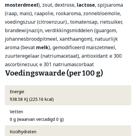
mosterdmeel
), zout, dextrose,
lactose
, spijsaroma
(raap, mais), raapolie, rookaroma, zonnebloemolie,
voedingszuur (citroenzuur)., tomatensap, rietsuiker,
brandewijnazijn, verdikkingsmiddelen (guargom,
johannesbroodpitmeel, xanthaangom), natuurlijk
aroma (bevat
melk
), gemodificeerd maïszetmeel,
zuurteregelaar (natriumacetaat), antioxidant: e 300
ascorbinezuur, e 301 natriumascorbaat
Voedingswaarde (per 100 g)
Energie
938.58 KJ (225.16 kcal)
Vetten
0 g (waarvan verzadigd 0 g)
Koolhydraten