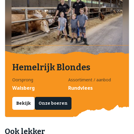
Hemelrijk Blondes
Oorsprong
Assortiment / aanbod
Walsberg
Rundvlees
Bekijk
Onze boeren
Ook lekker