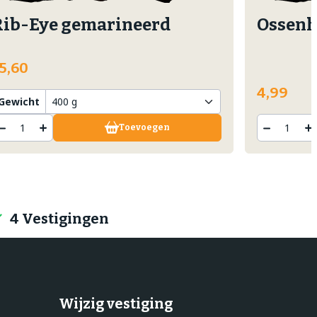
Rib-Eye gemarineerd
Ossenh
5,60
4,99
Gewicht
Toevoegen
4 Vestigingen
Wijzig vestiging