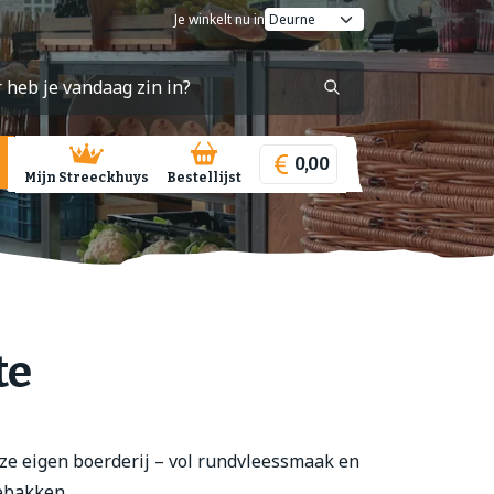
Je winkelt nu in
0,00
Mijn Streeckhuys
Bestellijst
te
ze eigen boerderij – vol rundvleessmaak en
gebakken.