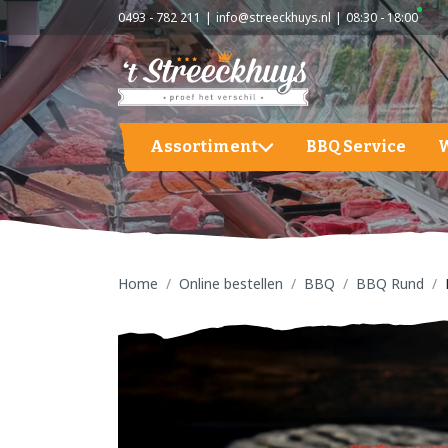
0493 - 782 211
info@streeckhuys.nl
08:30 - 18:00
Assortiment
BBQ Service
Aardappelen, groente en fruit
A
BBQ
A
G
Home
Online bestellen
BBQ
BBQ Rund
Hapjes / Tapas
F
Kaas
S
Kant & Klaar
Vlees
Vleeswaren