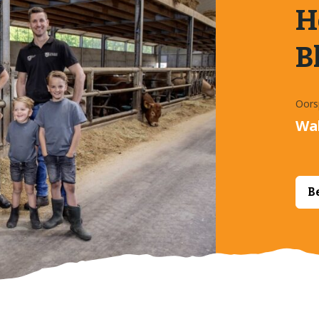
H
B
Oors
Wa
B