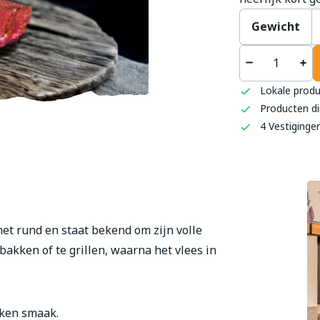
Gewicht
't S
Haag
Lokale prod
0493 
Producten di
info
4 Vestiginge
et rund en staat bekend om zijn volle
bakken of te grillen, waarna het vlees in
oken smaak.