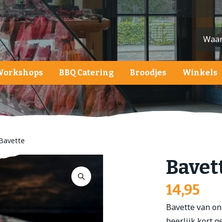
Workshops
BBQ Catering
Broodjes
Winkels
ardappelen, groente en fruit
ardappelen
roenten
Bavette
ruit
Bavet
alades
14,95
Bavette van on
heerlijk kort 