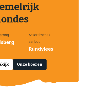
emelrijk
londes
prong
Assortiment /
lsberg
aanbod
Rundvlees
ekijk
Onze boeren