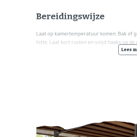
Bereidingswijze
Laat op kamertemperatuur komen. Bak of gri
hitte. Laat kort rusten en snijd haaks op de
Lees m