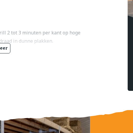
ll 2 tot 3 minuten per kant op hoge
 draad in dunne plakken.
eer