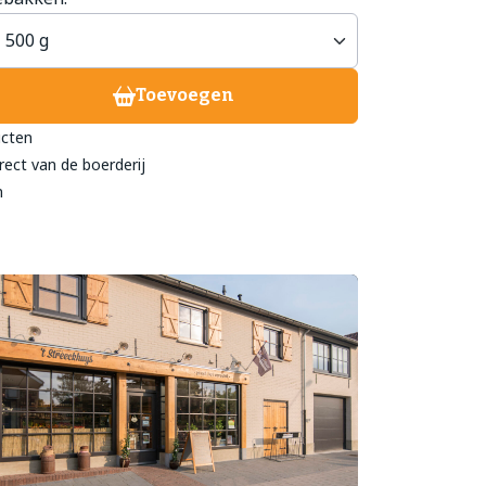
treeckhuys Deurne
Toevoegen
eind 24
ucten
- 782 211
rect van de boerderij
@streeckhuys.nl
n