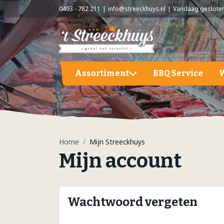
0493 - 782 211
info@streeckhuys.nl
Vandaag geslote
Assortiment
BBQ Service
Aardappelen, groente en fruit
A
BBQ
A
G
Home
Mijn Streeckhuys
Hapjes / Tapas
F
Mijn account
Kaas
S
Kant & Klaar
Wachtwoord vergeten
Vlees
Vleeswaren