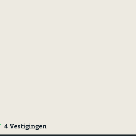
treeckhuys Deurne
eind 24
- 782 211
@streeckhuys.nl
4 Vestigingen