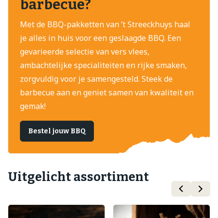
barbecue?
Met de BBQ-pakketten van ’t Streeckhuys haal
je alles in huis voor een geslaagde BBQ. Een
gevarieerde selectie van vers vlees,
ambachtelijke specialiteiten en rijke smaken,
zorgvuldig voor je samengesteld. Steek de
barbecue aan en geniet samen van kwaliteit en
gemak!
Bestel jouw BBQ
Uitgelicht assortiment