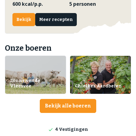
600 kcal/p.p.
5 personen
Bekijk
Meer recepten
Onze boeren
Zonnewende
Vleesvee
Chielkes Aardbeien
Bekijk alle boeren
Lokale producten
Producten direct van de boerderij
4 Vestigingen