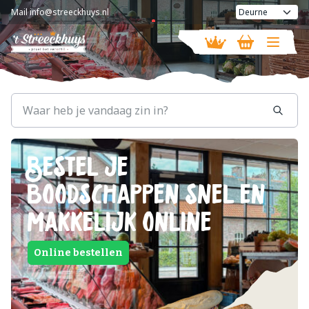
Mail
info@streeckhuys.nl
Vandaag geopend van
08:30 - 16:00
Bestel je
boodschappen snel en
makkelijk online
Online bestellen