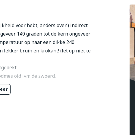
ijkheid voor hebt, anders oven) indirect
ngeveer 140 graden tot de kern ongeveer
temperatuur op naar een dikke 240
n lekker bruin en krokant! (let op niet te
fgedekt.
odmes oid ivm de zwoerd.
eer