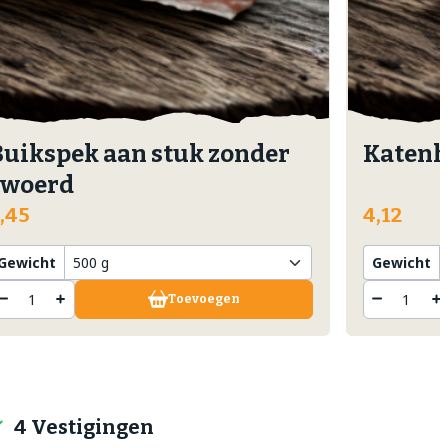
Buikspek aan stuk zonder
Katenh
zwoerd
,45
4,12
Gewicht
Gewicht
Toevoegen
4 Vestigingen