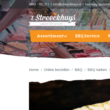
0493 - 782 211
info@streeckhuys.nl
Vandaag geslote
Assortiment
BBQ Service
Aardappelen, groente en fruit
A
BBQ
A
G
Home
Online bestellen
BBQ
BBQ Varken
Hapjes / Tapas
F
Kaas
S
Kant & Klaar
Vlees
Vleeswaren