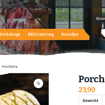
n
Workshops
BBQ Catering
Broodjes
ardappelen, groente en fruit
ardappelen
roenten
Porchetta
ruit
Porch
alades
23,90
Gewicht