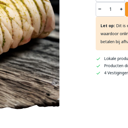
't S
Let op:
Dit is 
Haag
waardoor onlin
0493 
betalen bij afh
info
Lokale prod
Producten di
4 Vestiginge