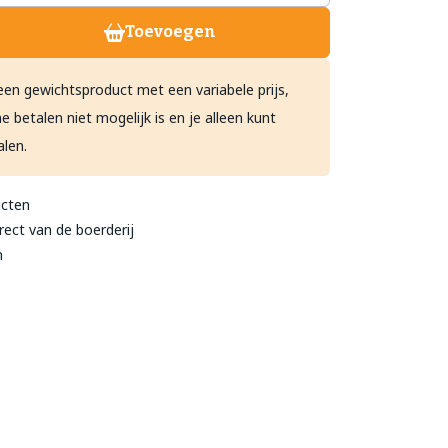
Toevoegen
treeckhuys Deurne
een gewichtsproduct met een variabele prijs,
eind 24
e betalen niet mogelijk is en je alleen kunt
- 782 211
alen.
@streeckhuys.nl
ucten
rect van de boerderij
n