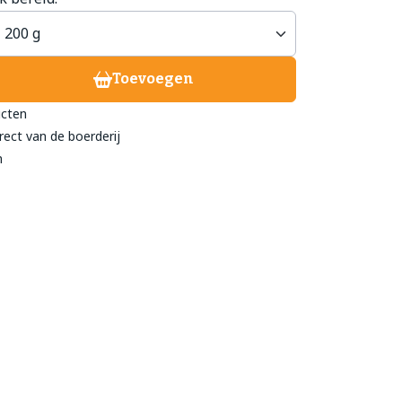
treeckhuys Deurne
Toevoegen
eind 24
ucten
- 782 211
rect van de boerderij
@streeckhuys.nl
n