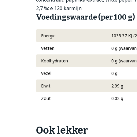
2,7 %: e 120 karmijn
Voedingswaarde (per 100 g)
Energie
1035.37 KJ (2
Vetten
0 g (waarvan
Koolhydraten
0 g (waarvan 
Vezel
0 g
Eiwit
2.99 g
Zout
0.02 g
Ook lekker