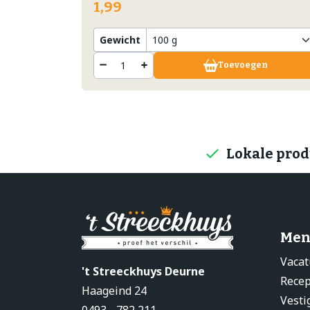
1,99
Gewicht
Toevoegen
Lokale pro
Men
Vacat
't Streeckhuys Deurne
Rece
Haageind 24
Vesti
0493 - 782 211