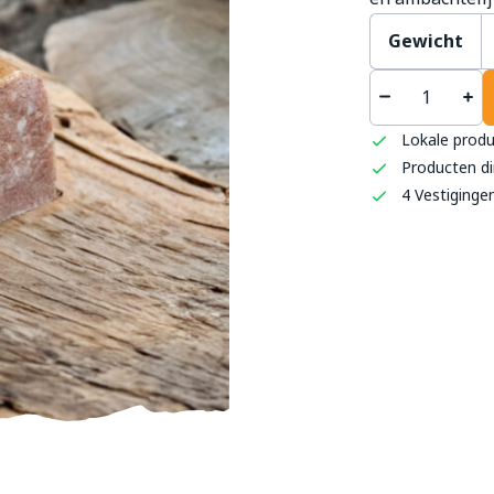
Gewicht
't S
Haag
Lokale prod
0493 
Producten di
info
4 Vestiginge