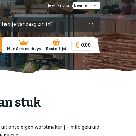
Je winkelt nu in
0,00
Mijn Streeckhuys
Bestellijst
aan stuk
 uit onze eigen worstmakerij – mild gekruid
k bereid.