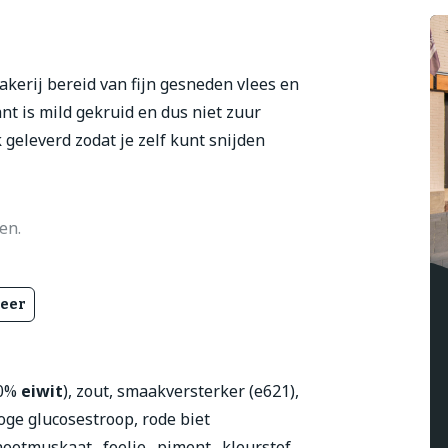
kerij bereid van fijn gesneden vlees en
nt is mild gekruid en dus niet zuur
geleverd zodat je zelf kunt snijden
en.
eer
30%
eiwit
), zout, smaakversterker (e621),
oge glucosestroop, rode biet
nootmuskaat., foelie., piment., kleurstof