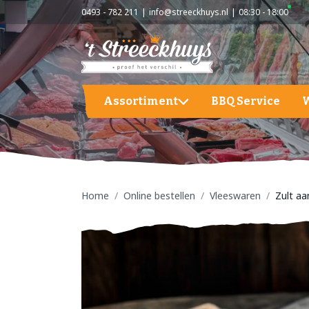
0493 - 782 211
info@streeckhuys.nl
08:30 - 18:00
Assortiment
BBQ Service
Aardappelen, groente en fruit
A
BBQ
A
G
Home
Online bestellen
Vleeswaren
Zult aa
Hapjes / Tapas
F
Kaas
S
Kant & Klaar
Vlees
Vleeswaren