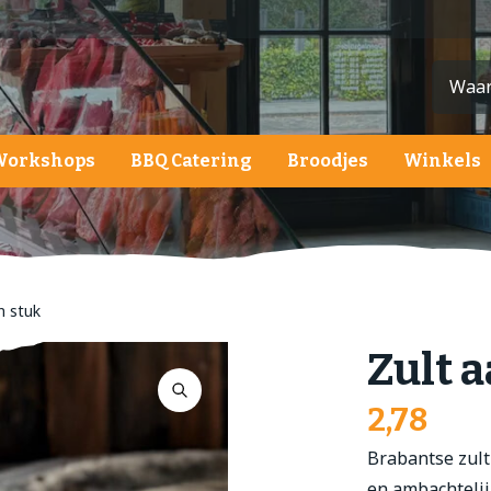
Workshops
BBQ Catering
Broodjes
Winkels
ardappelen, groente en fruit
ardappelen
roenten
n stuk
ruit
Zult 
alades
2,78
Brabantse zult
en ambachtelij