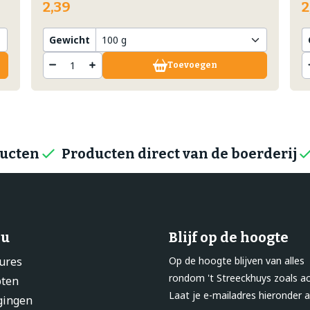
2,39
2
Gewicht
Toevoegen
ducten
Producten direct van de boerderij
u
Blijf op de hoogte
ures
Op de hoogte blijven van alles
rondom 't Streeckhuys zoals ac
pten
Laat je e-mailadres hieronder a
gingen