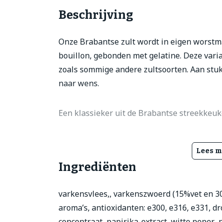
Beschrijving
Onze Brabantse zult wordt in eigen worstma
bouillon, gebonden met gelatine. Deze varia
zoals sommige andere zultsoorten. Aan stuk 
naar wens.
Een klassieker uit de Brabantse streekkeuk
Lees m
Ingrediënten
varkensvlees,, varkenszwoerd (15%vet en 
aroma’s, antioxidanten: e300, e316, e331, dr
concentraat, papirika-extract, witte peper., 