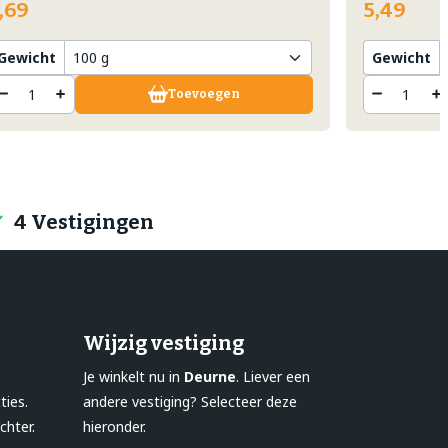
,69
5,49
Gewicht
Gewicht
Toevoegen
4 Vestigingen
Wijzig vestiging
Je winkelt nu in
Deurne
. Liever een
ties.
andere vestiging? Selecteer deze
chter.
hieronder.