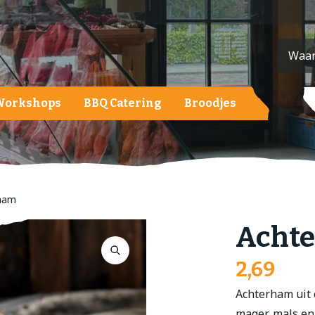
Workshops
BBQ Catering
Broodjes
ardappelen, groente en fruit
ardappelen
roenten
ham
ruit
Acht
alades
2,69
Achterham uit 
mager, mals en