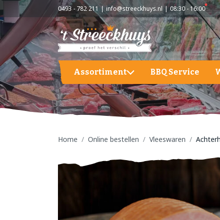
0493 - 782 211
info@streeckhuys.nl
08:30 - 16:00
Assortiment
BBQ Service
Aardappelen, groente en fruit
A
BBQ
A
G
Home
Online bestellen
Vleeswaren
Achter
Hapjes / Tapas
F
Kaas
S
Kant & Klaar
Vlees
Vleeswaren