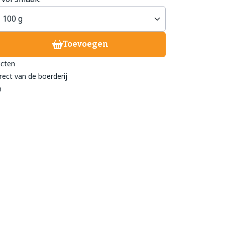
treeckhuys Deurne
Toevoegen
eind 24
ucten
- 782 211
rect van de boerderij
@streeckhuys.nl
n