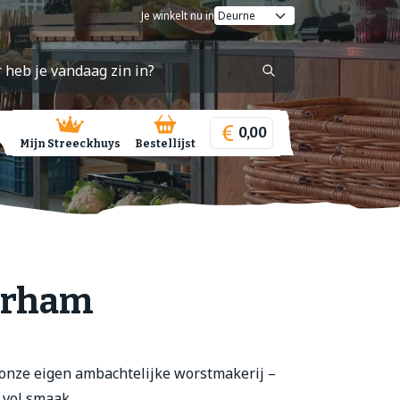
Je winkelt nu in
0,00
Mijn Streeckhuys
Bestellijst
erham
onze eigen ambachtelijke worstmakerij –
 vol smaak.