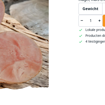
Gewicht
't S
Haag
Lokale prod
0493 
Producten di
info
4 Vestiginge