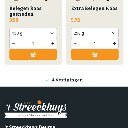
Belegen kaas
Extra Belegen Kaas
gesneden
3,58
5,72
Lokale producten
Producten direct van de boerderij
4 Vestigingen
't Streeckhuys Deurne