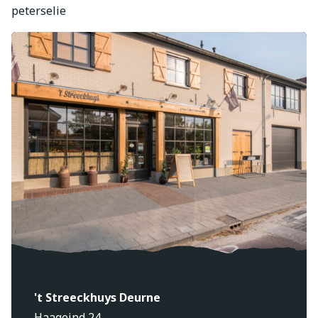
peterselie
't Streeckhuys Deurne
Haageind 24