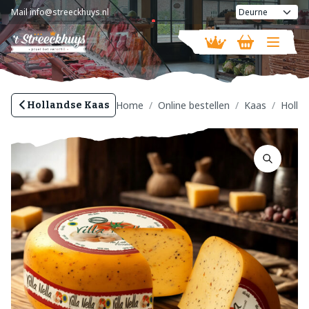
Mail
info@streeckhuys.nl
Vandaag geopend van
08:30 - 16:00
Home
Online bestellen
Kaas
Holla
Hollandse Kaas