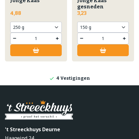
Jonge Kaas
Jonge Kaas
gesneden
4,88
3,23
Lokale producten
Producten direct van de boerderij
4 Vestigingen
't Streeckhuys Deurne
Haageind 24