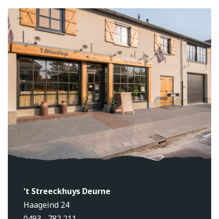
't Streeckhuys Deurne
Haageind 24
0493 - 782 211