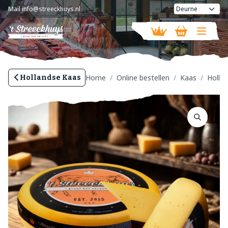
Mail
info@streeckhuys.nl
Vandaag gesloten
Home
Online bestellen
Kaas
Holla
Hollandse Kaas