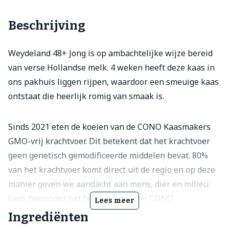
Beschrijving
Weydeland 48+ Jong is op ambachtelijke wijze bereid
van verse Hollandse melk. 4 weken heeft deze kaas in
ons pakhuis liggen rijpen, waardoor een smeuïge kaas
ontstaat die heerlijk romig van smaak is.
Sinds 2021 eten de koeien van de CONO Kaasmakers
GMO-vrij krachtvoer. Dit betekent dat het krachtvoer
geen genetisch gemodificeerde middelen bevat. 80%
van het krachtvoer komt direct uit de regio en op deze
manier geven we aandacht aan mens, dier en milieu.
Lees hieronder het hele verhaal van CONO
Lees meer
Kaasmakers.
Ingrediënten