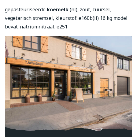
Tip:
gepasteuriseerde
koemelk
(nl), zout, zuursel,
Probeer de Jonge Weydeland eens in een frisse salade
vegetarisch stremsel, kleurstof: e160b(ii) 16 kg model
van witlof, mandarijntjes en appel.
bevat: natriumnitraat: e251