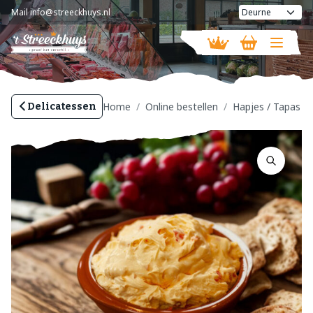
Mail
info@streeckhuys.nl
Vandaag gesloten
Home
Online bestellen
Hapjes / Tapas
Delicatessen