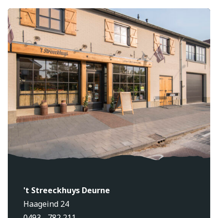
't Streeckhuys Deurne
Haageind 24
0493 - 782 211