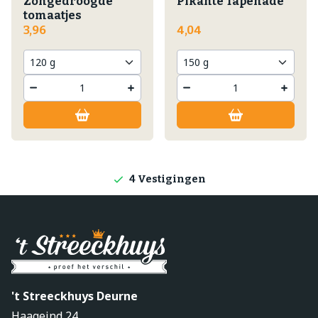
Zongedroogde
Pikante Tapenade
tomaatjes
3,96
4,04
Lokale producten
Producten direct van de boerderij
4 Vestigingen
't Streeckhuys Deurne
Haageind 24