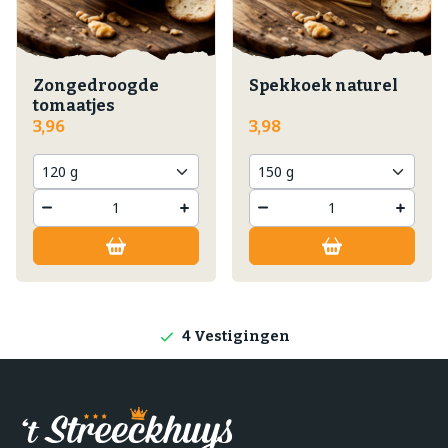
Zongedroogde
Spekkoek naturel
tomaatjes
3,96
3,98
Lokale producten
Producten direct van de boerderij
4 Vestigingen