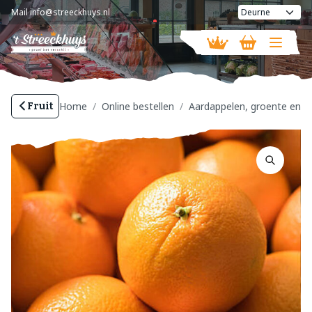
Mail
info@streeckhuys.nl
Vandaag geopend van
08:30 - 16:00
Home
Online bestellen
Aardappelen, groente en fr
Fruit