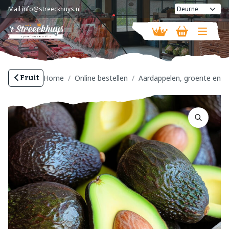
Mail
info@streeckhuys.nl
Vandaag geopend van
08:30 - 18:00
Home
Online bestellen
Aardappelen, groente en fr
Fruit