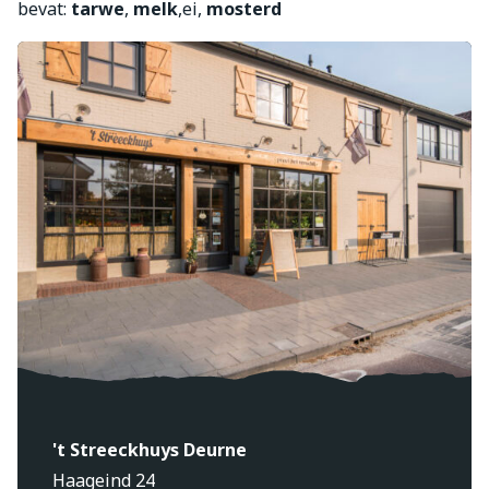
bevat:
tarwe
,
melk
,ei,
mosterd
't Streeckhuys Deurne
Haageind 24