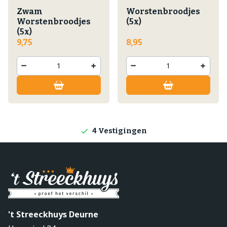
Zwam
Worstenbroodjes
Worstenbroodjes
(5x)
(5x)
9,75
8,95
Lokale producten
Producten direct van de boerderij
4 Vestigingen
't Streeckhuys Deurne