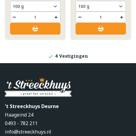
Lokale producten
Producten direct van de boerderij
4 Vestigingen
't Streeckhuys Deurne
Haageind 24
0493 - 782 211
info@streeckhuys.nl