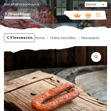
Mail
info@streeckhuys.nl
Vandaag geopend van
10:00 - 18:00
Home
Online bestellen
Vleeswaren
Vleeswaren