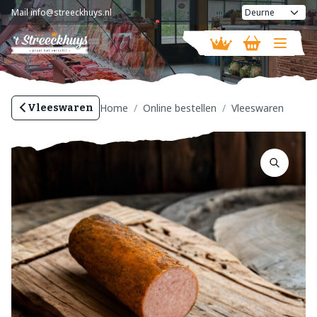
Mail
info@streeckhuys.nl
Vandaag geopend van
08:30 - 18:00
Home
Online bestellen
Vleeswaren
Vleeswaren