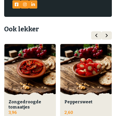
Ook lekker
Zongedroogde
Peppersweet
tomaatjes
3,96
2,60