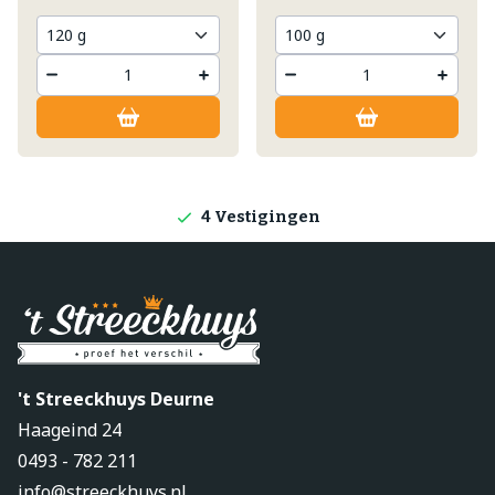
Lokale producten
Producten direct van de boerderij
4 Vestigingen
't Streeckhuys Deurne
Haageind 24
0493 - 782 211
info@streeckhuys.nl