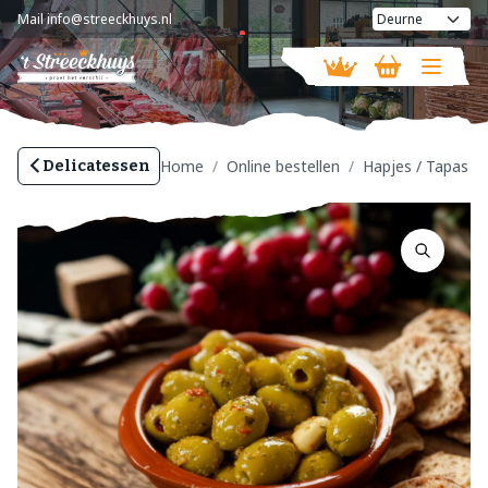
Mail
info@streeckhuys.nl
Vandaag geopend van
08:30 - 18:00
Home
Online bestellen
Hapjes / Tapas
Delicatessen