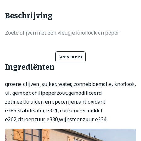
Beschrijving
Zoete olijven met een vleugje knoflook en peper
Lees meer
Ingrediënten
groene olijven ,suiker, water, zonnebloemolie, knoflook,
ui, gember, chilipeper,zout,gemodificeerd
zetmeel,kruiden en specerijen,antioxidant
e385,stabilisator e331, conserveermiddel:
e262,citroenzuur e330,wijnsteenzuur e334