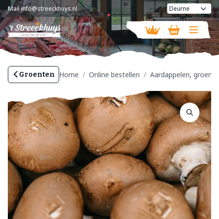
Mail
info@streeckhuys.nl
Vandaag geopend van
08:30 - 18:00
Home
Online bestellen
Aardappelen, groente 
Groenten