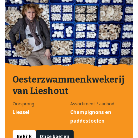
Oesterzwammenkwekerij
van Lieshout
Oorsprong
Assortiment / aanbod
Liessel
Champignons en
paddestoelen
Bekijk
Onze boeren