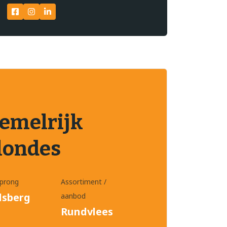
emelrijk
londes
prong
Assortiment /
lsberg
aanbod
Rundvlees