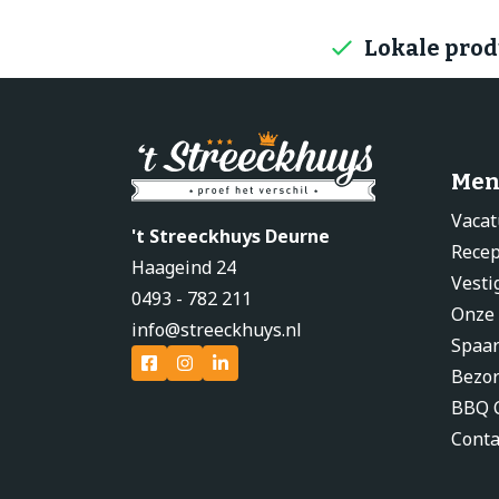
Lokale pro
Men
Vacat
't Streeckhuys Deurne
Rece
Haageind 24
Vesti
0493 - 782 211
Onze
info@streeckhuys.nl
Spaa
Bezo
BBQ C
Conta