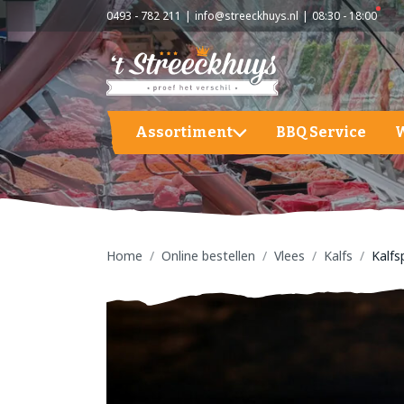
0493 - 782 211
info@streeckhuys.nl
08:30 - 18:00
Assortiment
BBQ Service
Aardappelen, groente en fruit
A
BBQ
A
G
Home
Online bestellen
Vlees
Kalfs
Kalfs
Hapjes / Tapas
F
Kaas
S
Kant & Klaar
Vlees
Vleeswaren