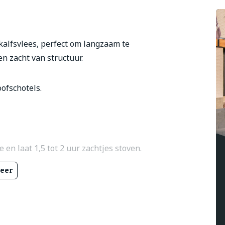
kalfsvlees, perfect om langzaam te
n zacht van structuur.
oofschotels.
en laat 1,5 tot 2 uur zachtjes stoven.
eer