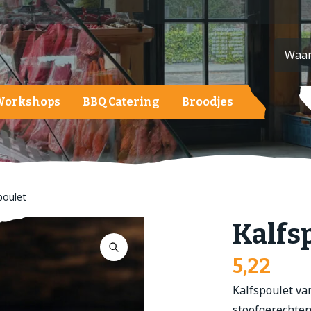
Workshops
BBQ Catering
Broodjes
ardappelen, groente en fruit
ardappelen
roenten
poulet
ruit
Kalfs
alades
5,22
Kalfspoulet van
stoofgerechten