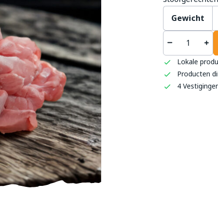
Gewicht
't S
Haag
Lokale prod
0493 
Producten di
info
4 Vestiginge