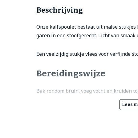
Beschrijving
Onze kalfspoulet bestaat uit malse stukjes 
garen in een stoofgerecht. Licht van smaak e
Een veelzijdig stukje vlees voor verfijnde st
Bereidingswijze
Bak rondom bruin, voeg vocht en kruiden toe 
Lees m