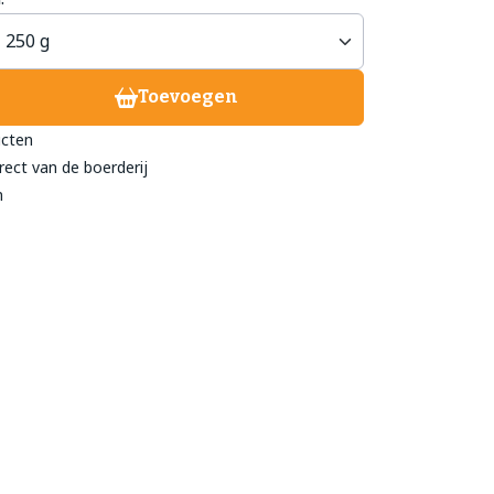
treeckhuys Deurne
Toevoegen
eind 24
ucten
- 782 211
rect van de boerderij
@streeckhuys.nl
n