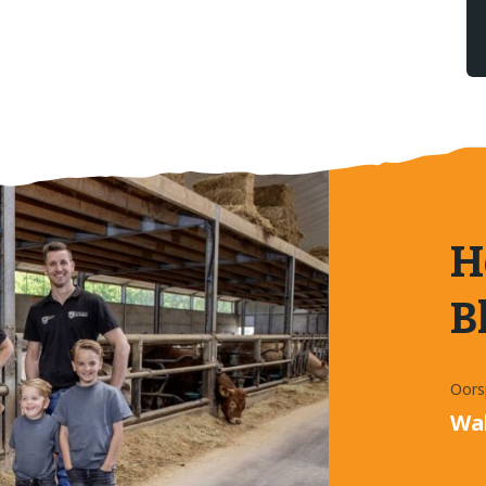
H
B
Oors
Wa