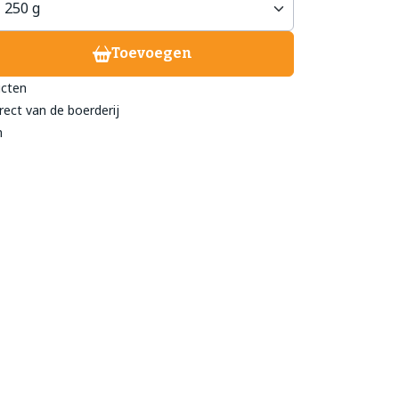
Toevoegen
treeckhuys Deurne
ucten
eind 24
rect van de boerderij
- 782 211
n
@streeckhuys.nl