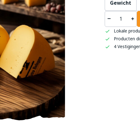
Gewicht
't S
Lokale prod
Haag
Producten di
0493 
4 Vestiginge
info