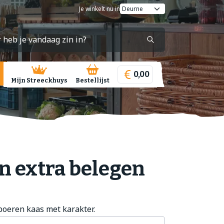
Je winkelt nu in
0,00
Mijn Streeckhuys
Bestellijst
n extra belegen
boeren kaas met karakter.