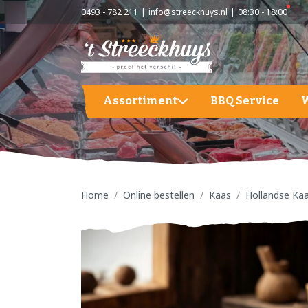
0493 - 782 211
info@streeckhuys.nl
08:30 - 18:00
Assortiment
BBQ Service
Aardappelen, groente en fruit
A
BBQ
A
G
Home
Online bestellen
Kaas
Hollandse Ka
Hapjes / Tapas
F
Kaas
S
Kant & Klaar
Vlees
Vleeswaren