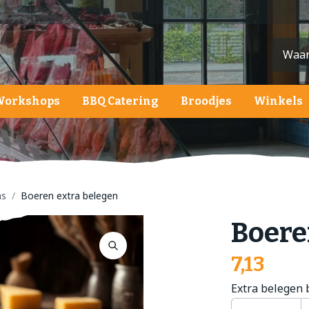
Workshops
BBQ Catering
Broodjes
Winkels
ardappelen, groente en fruit
ardappelen
roenten
as
Boeren extra belegen
ruit
Boere
alades
7,13
Extra belegen 