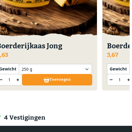
Boerderijkaas Jong
Boerde
,63
3,67
Gewicht
Gewicht
Toevoegen
4 Vestigingen