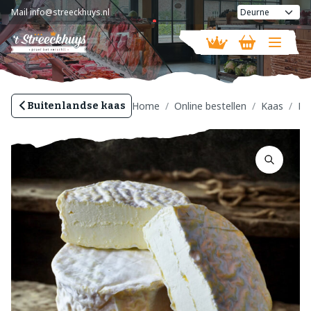
Mail
info@streeckhuys.nl
Vandaag geopend van
08:30 - 18:00
Home
Online bestellen
Kaas
Bu
Buitenlandse kaas