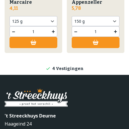
Marcaire
Appenzeller
4,11
5,78
Lokale producten
Producten direct van de boerderij
4 Vestigingen
't Streeckhuys Deurne
Haageind 24