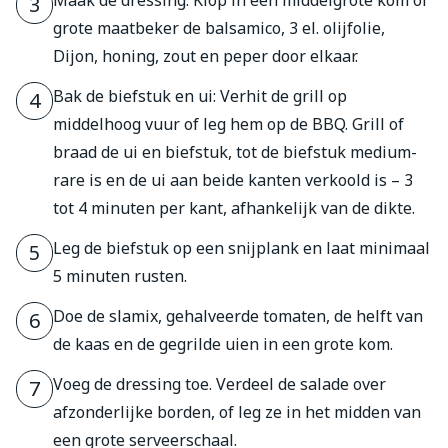
Maak de dressing: Klop in een middelgrote kom of
3
grote maatbeker de balsamico, 3 el. olijfolie,
Dijon, honing, zout en peper door elkaar.
Bak de biefstuk en ui: Verhit de grill op
4
middelhoog vuur of leg hem op de BBQ. Grill of
braad de ui en biefstuk, tot de biefstuk medium-
rare is en de ui aan beide kanten verkoold is – 3
tot 4 minuten per kant, afhankelijk van de dikte.
Leg de biefstuk op een snijplank en laat minimaal
5
5 minuten rusten.
Doe de slamix, gehalveerde tomaten, de helft van
6
de kaas en de gegrilde uien in een grote kom.
Voeg de dressing toe. Verdeel de salade over
7
afzonderlijke borden, of leg ze in het midden van
een grote serveerschaal.