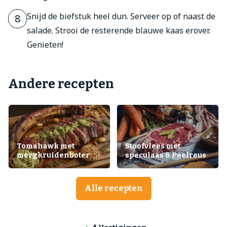
Snijd de biefstuk heel dun. Serveer op of naast de
8
salade. Strooi de resterende blauwe kaas erover.
Genieten!
Andere recepten
Tomahawk met
Stoofvlees met
mergkruidenboter
speculaas & Peelreus
Alle recepten
Lokale producten
Producten direct van de boerderij