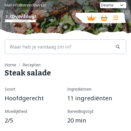
Mail
info@streeckhuys.nl
Vandaag geopend van
08:30 - 18:00
Home
Recepten
Steak salade
Soort
Ingrediënten
Hoofdgerecht
11 ingrediënten
Moeilijkheid
Bereidingstijd
2/5
20 min