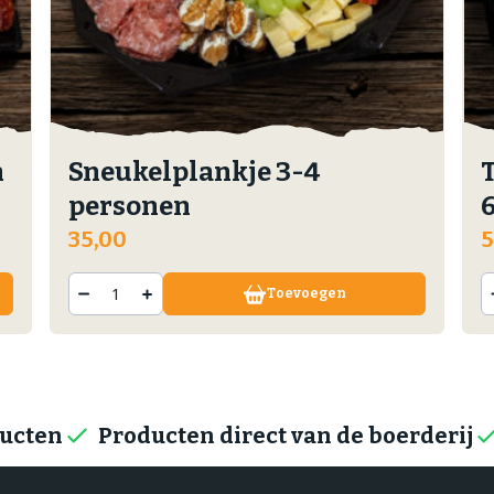
n
Sneukelplankje 3-4
personen
35,00
5
Toevoegen
ducten
Producten direct van de boerderij