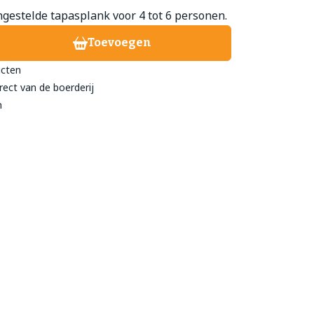
gestelde tapasplank voor 4 tot 6 personen.
Toevoegen
treeckhuys Deurne
ucten
eind 24
rect van de boerderij
- 782 211
n
@streeckhuys.nl