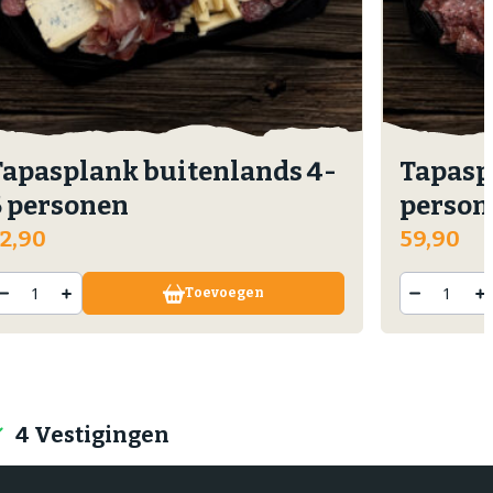
Tapasplank buitenlands 4-
Tapasp
6 personen
person
2,90
59,90
Toevoegen
4 Vestigingen