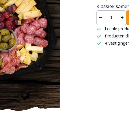
Klassiek samen
't S
Lokale prod
Haag
Producten di
0493 
4 Vestiginge
info