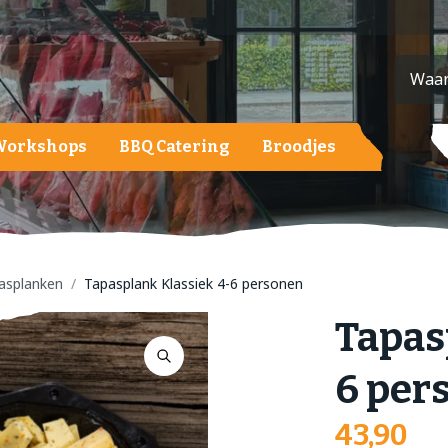
Workshops
BBQ Catering
Broodjes
ardappelen, groente en fruit
ardappelen
roenten
asplanken
Tapasplank Klassiek 4-6 personen
ruit
Tapas
alades
6 per
43,90