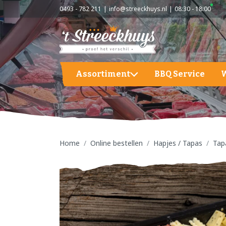
0493 - 782 211
info@streeckhuys.nl
08:30 - 18:00
Assortiment
BBQ Service
Aardappelen, groente en fruit
A
BBQ
A
G
Home
Online bestellen
Hapjes / Tapas
Tap
Hapjes / Tapas
F
Kaas
S
Kant & Klaar
Vlees
Vleeswaren