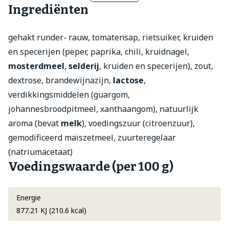
Ingrediënten
gehakt runder- rauw, tomatensap, rietsuiker, kruiden
en specerijen (peper, paprika, chili, kruidnagel,
mosterdmeel
,
selderij
, kruiden en specerijen), zout,
dextrose, brandewijnazijn,
lactose
,
verdikkingsmiddelen (guargom,
johannesbroodpitmeel, xanthaangom), natuurlijk
aroma (bevat
melk
), voedingszuur (citroenzuur),
gemodificeerd maïszetmeel, zuurteregelaar
(natriumacetaat)
Voedingswaarde (per 100 g)
Energie
877.21 KJ (210.6 kcal)