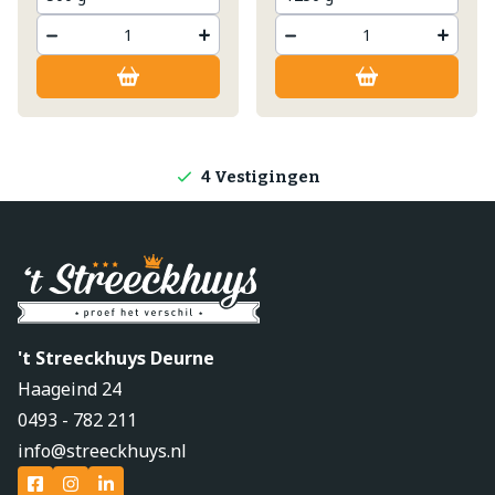
Lokale producten
Producten direct van de boerderij
4 Vestigingen
't Streeckhuys Deurne
Haageind 24
0493 - 782 211
info@streeckhuys.nl