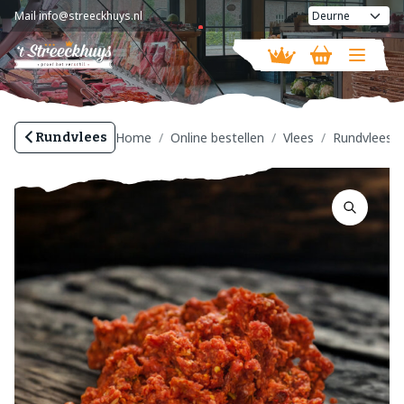
Mail
info@streeckhuys.nl
Vandaag geopend van
08:30 - 16:00
Home
Online bestellen
Vlees
Rundvlees
Rundvlees