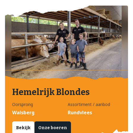
Hemelrijk Blondes
Oorsprong
Assortiment / aanbod
Walsberg
Rundvlees
Bekijk
Onze boeren