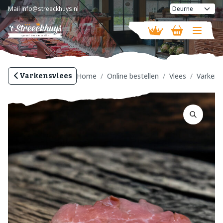
Mail
info@streeckhuys.nl
Vandaag gesloten
Home
Online bestellen
Vlees
Varkens
Varkensvlees