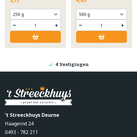
3,73
6,45
Lokale producten
Producten direct van de boerderij
4 Vestigingen
't Streeckhuys Deurne
Haageind 24
0493 - 782 211