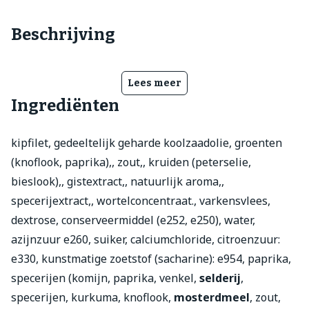
Beschrijving
Lees meer
Ingrediënten
kipfilet, gedeeltelijk geharde koolzaadolie, groenten
(knoflook, paprika),, zout,, kruiden (peterselie,
bieslook),, gistextract,, natuurlijk aroma,,
specerijextract,, wortelconcentraat., varkensvlees,
dextrose, conserveermiddel (e252, e250), water,
azijnzuur e260, suiker, calciumchloride, citroenzuur:
e330, kunstmatige zoetstof (sacharine): e954, paprika,
specerijen (komijn, paprika, venkel,
selderij
,
specerijen, kurkuma, knoflook,
mosterdmeel
, zout,