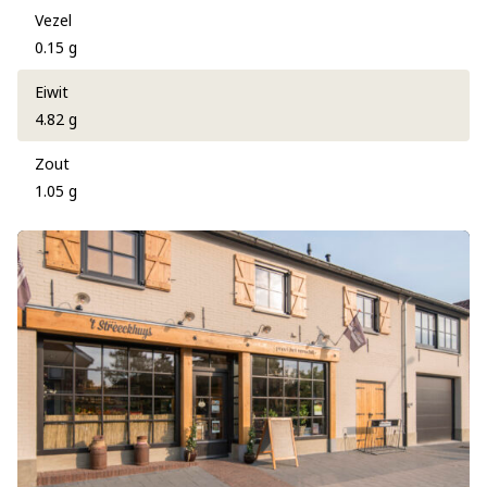
Vezel
0.15 g
Eiwit
4.82 g
Zout
1.05 g