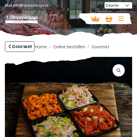
Mail
info@streeckhuys.nl
Vandaag geopend van
08:30 - 16:00
Home
Online bestellen
Gourmet
Gourmet