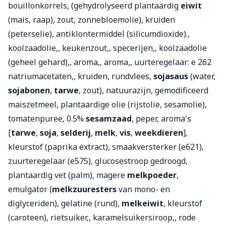
bouillonkorrels, (gehydrolyseerd plantaardig
eiwit
(mais, raap), zout, zonnebloemolie), kruiden
(peterselie), antiklontermiddel (silicumdioxide).,
koolzaadolie,, keukenzout,, specerijen,, koolzaadolie
(geheel gehard),, aroma,, aroma,, uurteregelaar: e 262
natriumacetaten,, kruiden, rundvlees,
sojasaus
(water,
sojabonen
,
tarwe
, zout), natuurazijn, gemodificeerd
maiszetmeel, plantaardige olie (rijstolie, sesamolie),
tomatenpuree, 0.5%
sesamzaad
, peper, aroma's
[
tarwe
,
soja
,
selderij
,
melk
,
vis
,
weekdieren
],
kleurstof (paprika extract), smaakversterker (e621),
zuurteregelaar (e575), glucosestroop gedroogd,
plantaardig vet (palm), magere
melkpoeder
,
emulgator (
melkzuuresters
van mono- en
diglyceriden), gelatine (rund),
melkeiwit
, kleurstof
(caroteen), rietsuiker,, karamelsuikersiroop,, rode