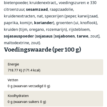
bietenpoeder, kruidenextract,, voedingszuren: e 330
citroenzuur,
sesamzaad
, raapzaadolie,
kruidenextracten, nat, specerijen (peper, karwijzaad,
paprika, komijn,
koriander
), groenten (ui, knoflook),
kruiden (tijm, oregano, rozemarijn), rijstebloem,
sojasauspoeder
(
sojasaus
[
sojabonen
,
tarwe
, zout],
maltodextrine, zout).
Voedingswaarde (per 100 g)
Energie
718.77 KJ (171.4 kcal)
Vetten
0 g (waarvan verzadigd 0 g)
Koolhydraten
0 g (waarvan suikers 0 g)