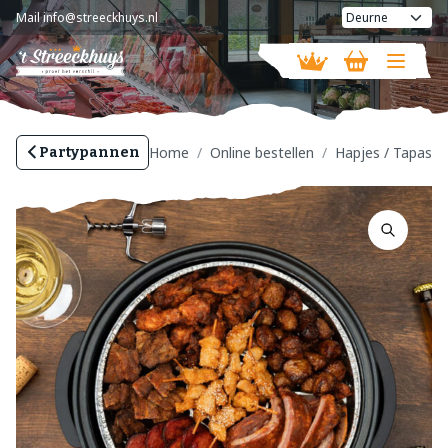
Mail
info@streeckhuys.nl
Vandaag gesloten
Home
Online bestellen
Hapjes / Tapas
Partypannen