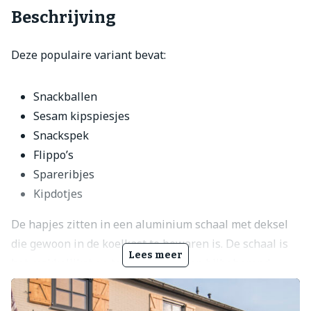
Beschrijving
Deze populaire variant bevat:
Snackballen
Sesam kipspiesjes
Snackspek
Flippo’s
Spareribjes
Kipdotjes
De hapjes zitten in een aluminium schaal met deksel
die gewoon in de koelkast te bewaren is. De schaal is
Lees meer
het makkelijkst op te warmen in een bijbehorend
Partypan. Geen Partypan in huis? voeg dan
Borg
Partypan
toe aan je bestelling. Je krijgt dan een