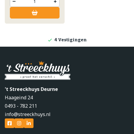
Lokale producten
Producten direct van de boerderij
4 Vestigingen
't Streeckhuys Deurne
Haageind 24
0493 - 782 211
info@streeckhuys.nl