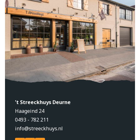
Partypan van ons te leen. De schaal kan eventueel ook
in de oven opgewarmd worden.
Bereidingswijze
Doe ca. 2 kopjes water in de pan en zet de aluminium
schaal (zonder deksel) met de hapjes in de pan. Zet de
pan aan op een lage stand (stand 2) met de deksel op
de pan. Tussendoor de hapjes even omscheppen en na
ca. 20 minuten is de hapjespan klaar.
't Streeckhuys Deurne
Haageind 24
0493 - 782 211
info@streeckhuys.nl