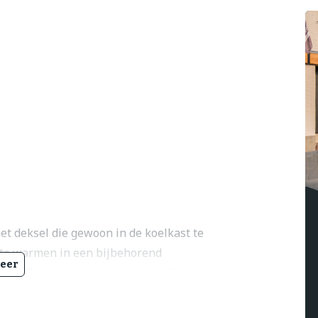
et deksel die gewoon in de koelkast te
p te warmen in een bijbehorend
eer
Borg Partypan
toe aan je bestelling. Je
 schaal kan eventueel ook in de oven