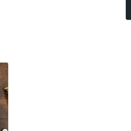
aluminium schaal (zonder deksel) met de
e stand (stand 2) met de deksel op de
 en na ca. 20 minuten is de hapjespan