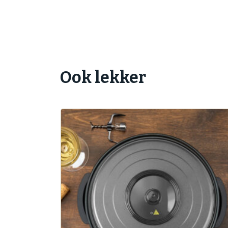
Bereidingswijze
Doe ca. 2 kopjes water in de pan en zet de 
hapjes in de pan. Zet de pan aan op een lag
Ook lekker
pan. Tussendoor de hapjes even omscheppen
klaar.