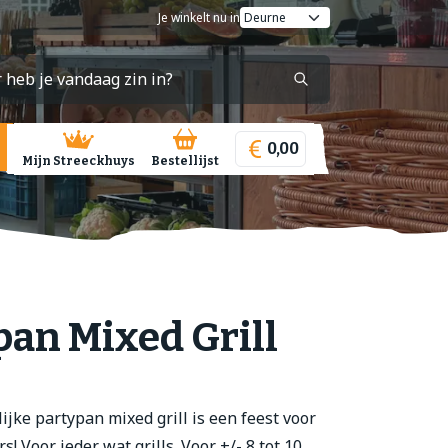
Je winkelt nu in
0,00
Mijn Streeckhuys
Bestellijst
pan Mixed Grill
jke partypan mixed grill is een feest voor
s! Voor ieder wat grills. Voor +/- 8 tot 10