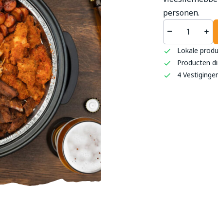
personen.
't S
Haag
Lokale prod
Producten di
0493 
4 Vestiginge
info