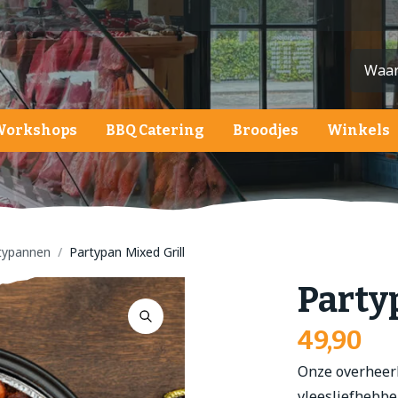
Workshops
BBQ Catering
Broodjes
Winkels
ardappelen, groente en fruit
ardappelen
roenten
typannen
Partypan Mixed Grill
ruit
Party
alades
49,90
Onze overheerli
vleesliefhebber