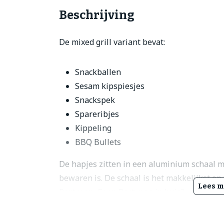
Beschrijving
De mixed grill variant bevat:
Snackballen
Sesam kipspiesjes
Snackspek
Spareribjes
Kippeling
BBQ Bullets
De hapjes zitten in een aluminium schaal m
bewaren is. De schaal is het makkelijkst o
Lees m
Partypan. Geen Partypan in huis? voeg dan
krijgt dan een Partypan van ons te leen. De
opgewarmd worden.