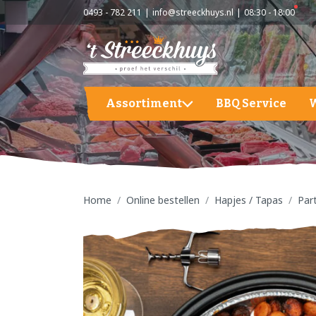
0493 - 782 211
info@streeckhuys.nl
08:30 - 18:00
Assortiment
BBQ Service
Aardappelen, groente en fruit
A
BBQ
A
G
Home
Online bestellen
Hapjes / Tapas
Par
Hapjes / Tapas
F
Kaas
S
Kant & Klaar
Vlees
Vleeswaren