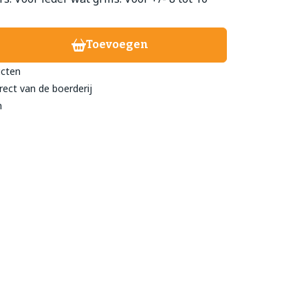
Toevoegen
treeckhuys Deurne
eind 24
ucten
rect van de boerderij
- 782 211
n
@streeckhuys.nl