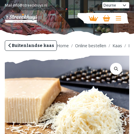
Mail
info@streeckhuys.nl
Vandaag geopend van
08:30 - 16:00
Home
Online bestellen
Kaas
Bu
Buitenlandse kaas