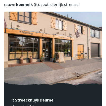
rauwe
koemelk
(it), zout, dierlijk stremsel
't Streeckhuys Deurne