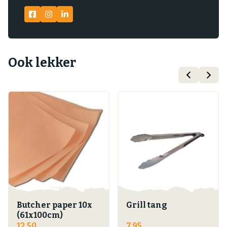
Ook lekker
Butcher paper 10x
Grill tang
(61x100cm)
12,50
7,95