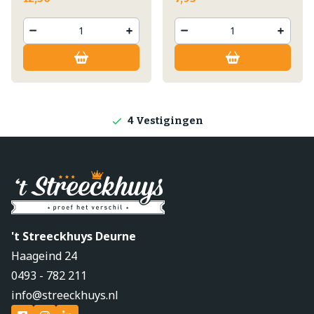
Lokale producten
Producten direct van de boerderij
4 Vestigingen
't Streeckhuys Deurne
Haageind 24
0493 - 782 211
info@streeckhuys.nl