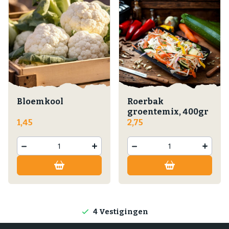
Bloemkool
Roerbak
groentemix, 400gr
1,45
2,75
Lokale producten
Producten direct van de boerderij
4 Vestigingen