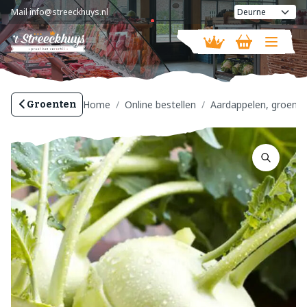
Mail
info@streeckhuys.nl
Vandaag geopend van
10:00 - 18:00
Home
Online bestellen
Aardappelen, groente 
Groenten