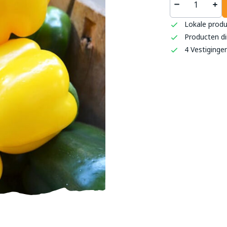
Lokale prod
Producten di
't S
4 Vestiginge
Haag
0493 
info