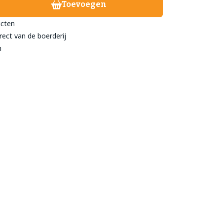
Toevoegen
ucten
rect van de boerderij
treeckhuys Deurne
n
eind 24
- 782 211
@streeckhuys.nl