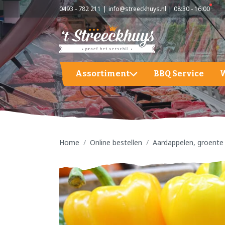
0493 - 782 211
info@streeckhuys.nl
08:30 - 16:00
Assortiment
BBQ Service
Aardappelen, groente en fruit
A
BBQ
A
G
Home
Online bestellen
Aardappelen, groente 
Hapjes / Tapas
F
Kaas
S
Kant & Klaar
Vlees
Vleeswaren