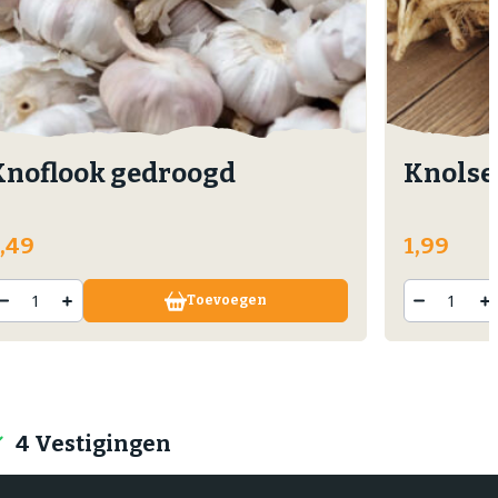
Knoflook gedroogd
Knolse
,49
1,99
Toevoegen
4 Vestigingen