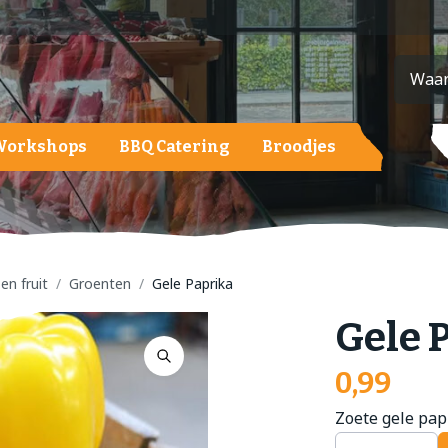
Workshops
BBQ Catering
Broodjes
ardappelen, groente en fruit
ardappelen
roenten
en fruit
Groenten
Gele Paprika
ruit
Gele 
alades
0,99
Zoete gele pap