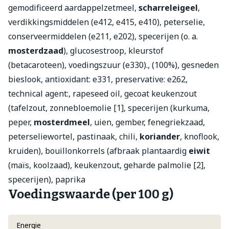
gemodificeerd aardappelzetmeel,
scharreleigeel
,
verdikkingsmiddelen (e412, e415, e410), peterselie,
conserveermiddelen (e211, e202), specerijen (o. a.
mosterdzaad
), glucosestroop, kleurstof
(betacaroteen), voedingszuur (e330)., (100%), gesneden
bieslook, antioxidant: e331, preservative: e262,
technical agent:, rapeseed oil, gecoat keukenzout
(tafelzout, zonnebloemolie [1], specerijen (kurkuma,
peper,
mosterdmeel
, uien, gember, fenegriekzaad,
peterseliewortel, pastinaak, chili,
koriander
, knoflook,
kruiden), bouillonkorrels (afbraak plantaardig
eiwit
(maïs, koolzaad), keukenzout, geharde palmolie [2],
specerijen), paprika
Voedingswaarde (per 100 g)
Energie