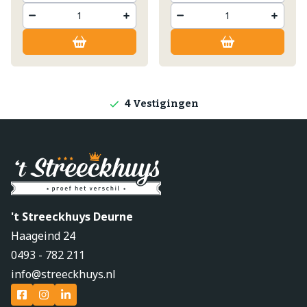
Lokale producten
Producten direct van de boerderij
4 Vestigingen
't Streeckhuys Deurne
Haageind 24
0493 - 782 211
info@streeckhuys.nl