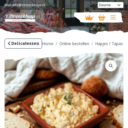
Mail
info@streeckhuys.nl
Vandaag geopend van
08:30 - 18:00
Home
Online bestellen
Hapjes / Tapas
Delicatessen