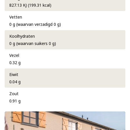
827.13 KJ (199.31 kcal)
Vetten
0 g (waarvan verzadigd 0 g)
Koolhydraten
0 g (waarvan suikers 0 g)
Vezel
0.32 g
Eiwit
0.04 g
Zout
0.91 g