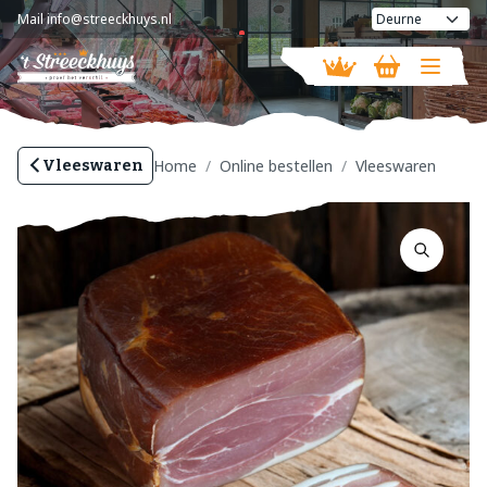
Mail
info@streeckhuys.nl
Vandaag geopend van
08:30 - 18:00
Home
Online bestellen
Vleeswaren
Vleeswaren