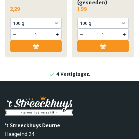
(gesneden)
2,29
1,99
Lokale producten
Producten direct van de boerderij
4 Vestigingen
't Streeckhuys Deurne
Haageind 24