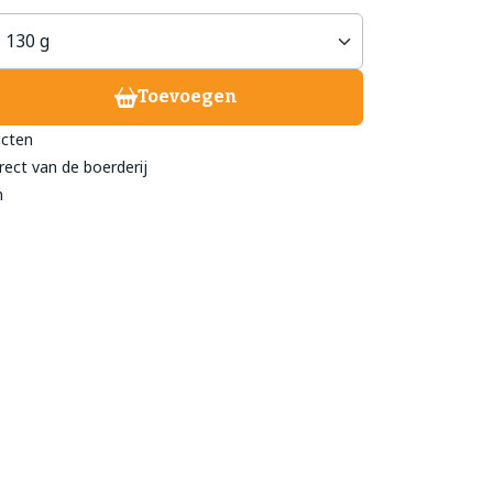
treeckhuys Deurne
Toevoegen
eind 24
ucten
- 782 211
rect van de boerderij
@streeckhuys.nl
n