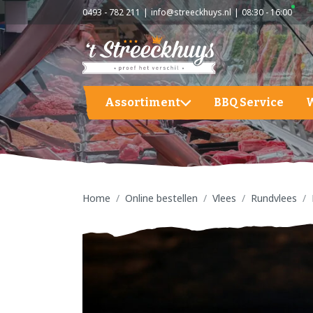
0493 - 782 211
info@streeckhuys.nl
08:30 - 16:00
Assortiment
BBQ Service
Aardappelen, groente en fruit
A
BBQ
A
G
Home
Online bestellen
Vlees
Rundvlees
Hapjes / Tapas
F
Kaas
S
Kant & Klaar
Vlees
Vleeswaren