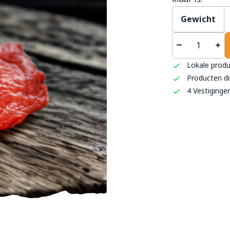
Gewicht
't S
Haag
Lokale prod
0493 
Producten di
info
4 Vestiginge