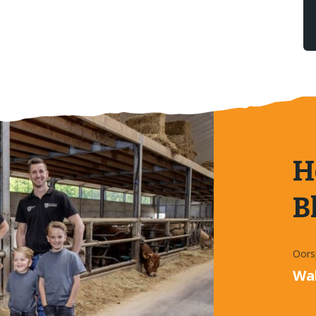
H
B
Oors
Wa