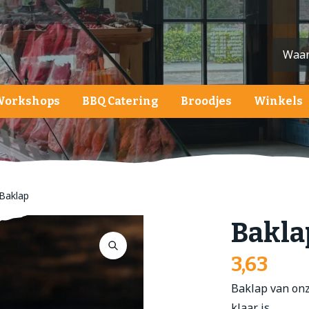
Workshops
BBQ Catering
Broodjes
Winkels
ardappelen, groente en fruit
ardappelen
roenten
Baklap
ruit
Bakla
alades
3,63
Baklap van onz
klaar is.