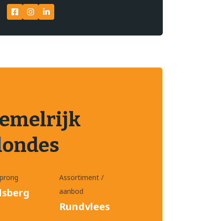
emelrijk
londes
prong
Assortiment /
lsberg
aanbod
Rundvlees