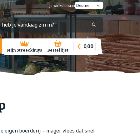
Je winkelt nu in
0,00
Mijn Streeckhuys
Bestellijst
p
e eigen boerderij – mager vlees dat snel