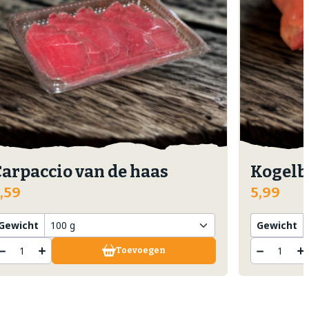
Carpaccio van de haas
Kogelb
,59
5,99
Gewicht
Gewicht
Toevoegen