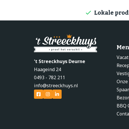
Lokale pro
Men
Vacat
't Streeckhuys Deurne
Rece
Haageind 24
Vesti
0493 - 782 211
Onze
info@streeckhuys.nl
Spaa
Bezo
BBQ C
Conta