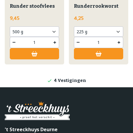
Runder stoofvlees
Runderrookworst
9,45
4,25
Lokale producten
Producten direct van de boerderij
4 Vestigingen
't Streeckhuys Deurne