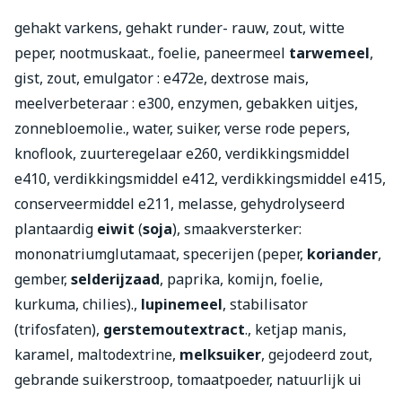
gehakt varkens, gehakt runder- rauw, zout, witte
peper, nootmuskaat., foelie, paneermeel
tarwemeel
,
gist, zout, emulgator : e472e, dextrose mais,
meelverbeteraar : e300, enzymen, gebakken uitjes,
zonnebloemolie., water, suiker, verse rode pepers,
knoflook, zuurteregelaar e260, verdikkingsmiddel
e410, verdikkingsmiddel e412, verdikkingsmiddel e415,
conserveermiddel e211, melasse, gehydrolyseerd
plantaardig
eiwit
(
soja
), smaakversterker:
mononatriumglutamaat, specerijen (peper,
koriander
,
gember,
selderijzaad
, paprika, komijn, foelie,
kurkuma, chilies).,
lupinemeel
, stabilisator
(trifosfaten),
gerstemoutextract
., ketjap manis,
karamel, maltodextrine,
melksuiker
, gejodeerd zout,
gebrande suikerstroop, tomaatpoeder, natuurlijk ui